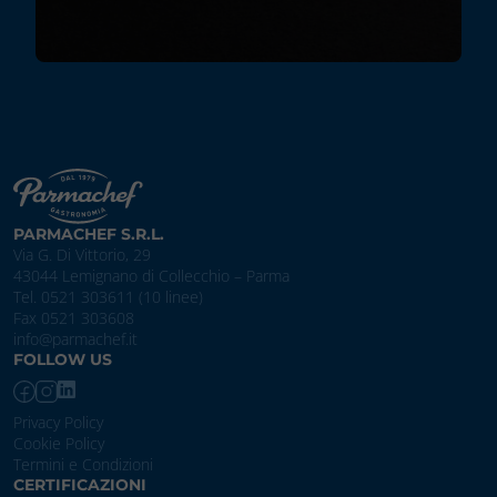
PARMACHEF S.R.L.
Via G. Di Vittorio, 29
43044 Lemignano di Collecchio – Parma
Tel. 0521 303611 (10 linee)
Fax 0521 303608
info@parmachef.it
FOLLOW US
Privacy Policy
Cookie Policy
Termini e Condizioni
CERTIFICAZIONI