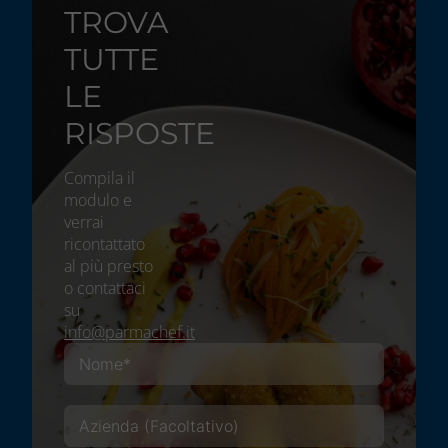
TROVA
TUTTE
LE
RISPOSTE
Compila il
modulo e
verrai
ricontattato
al più presto
o contattaci
su
info@parmachef.it