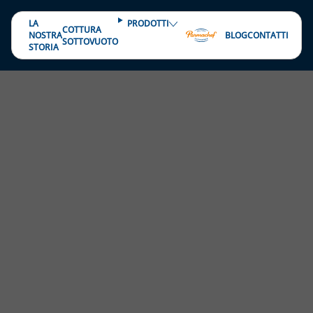
Vai
al
LA
PRODOTTI
COTTURA
NOSTRA
BLOG
CONTATTI
contenuto
SOTTOVUOTO
STORIA